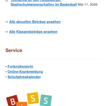
Stadtschulmeisterschaften im Basketball
Mai 11, 2026
⇨
Alle aktuellen Beiträge ansehen
⇨
Alle Klassenbeiträge ansehen
Service
•
Ferienübersicht
•
Online-Krankmeldung
•
Schuljahreskalender