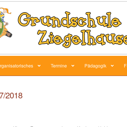
rganisatorisches
Termine
Pädagogik
F
17/2018