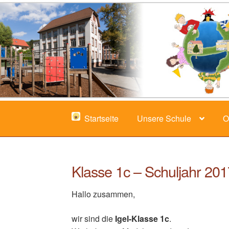
Zur
Zum
Navigation
Inhalt
springen
springen
Startseite
Unsere Schule
O
Klasse 1c – Schuljahr 20
Hallo zusammen,
wir sind die
Igel-Klasse 1c
.