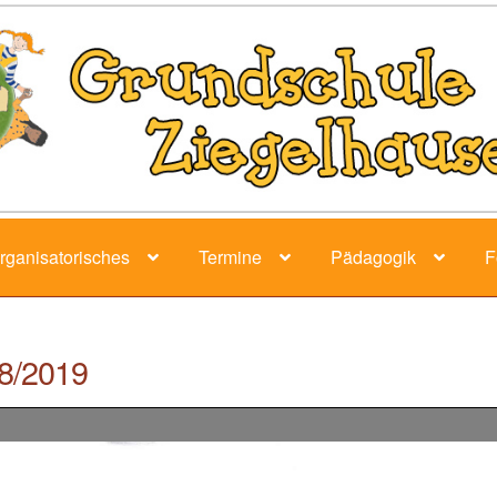
rganisatorisches
Termine
Pädagogik
F
18/2019