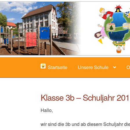
Zur
Zum
Navigation
Inhalt
springen
springen
Startseite
Unsere Schule
O
Klasse 3b – Schuljahr 20
Hallo,
wir sind die 3b und ab diesem Schuljahr d