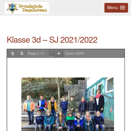
Menu
Klasse 3d – SJ 2021/2022
Page
1
/
1
Zoom
100%