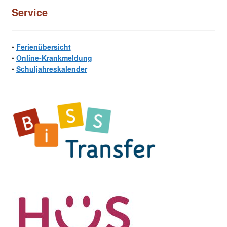
Service
•
Ferienübersicht
•
Online-Krankmeldung
•
Schuljahreskalender