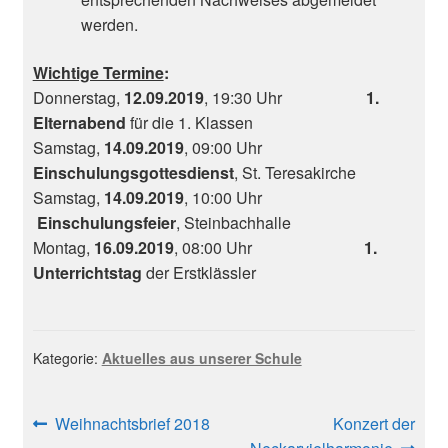
werden.
Wichtige Termine
:
Donnerstag,
12.09.2019
, 19:30 Uhr
1.
Elternabend
für die 1. Klassen
Samstag,
14.09.2019
, 09:00 Uhr
Einschulungsgottesdienst
, St. Teresakirche
Samstag,
14.09.2019
, 10:00 Uhr
Einschulungsfeier
, Steinbachhalle
Montag,
16.09.2019
, 08:00 Uhr
1.
Unterrichtstag
der Erstklässler
Kategorie:
Aktuelles aus unserer Schule
Beitragsnavigation
Vorheriger
Nächster
Weihnachtsbrief 2018
Konzert der
Beitrag:
Beitrag: