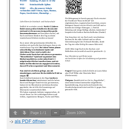
Page
1
/
1
Zoom
100%
->
als PDF öffnen