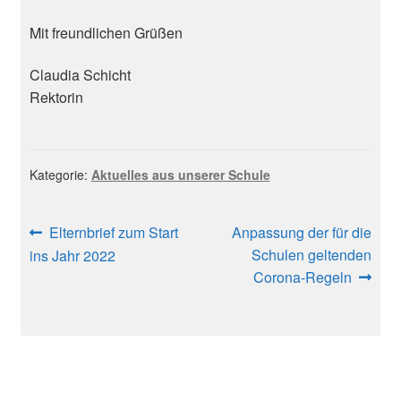
Mit freundlichen Grüßen
Claudia Schicht
Rektorin
Kategorie:
Aktuelles aus unserer Schule
Beitragsnavigation
Vorheriger
Nächster
Elternbrief zum Start
Anpassung der für die
Beitrag:
Beitrag:
Schulen geltenden
ins Jahr 2022
Corona-Regeln