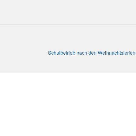
Nächster
Schulbetrieb nach den Weihnachtsferien
Beitrag: