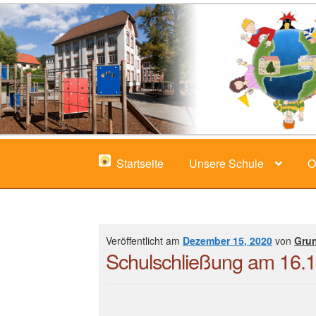
Zur
Zum
Navigation
Inhalt
springen
springen
Startseite
Unsere Schule
O
Veröffentlicht am
Dezember 15, 2020
von
Gru
Schulschließung am 16.